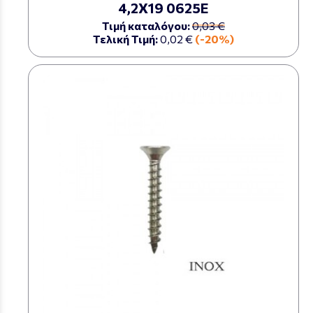
4,2Χ19 0625Ε
Τιμή καταλόγου:
0,03 €
Τελική Τιμή:
0,02 €
(-20%)