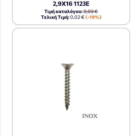
2,9Χ16 1123Ε
Τιμή καταλόγου:
0,03 €
Τελική Τιμή:
0,02 €
(-19%)