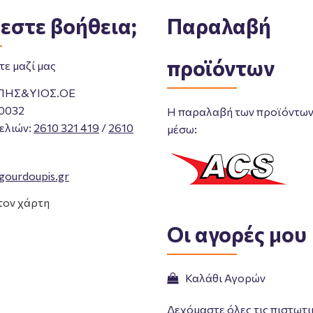
εστε βοήθεια;
Παραλαβή
προϊόντων
ε μαζί μας
ΠΗΣ&ΥΙΟΣ.ΟΕ
0032
Η παραλαβή των προϊόντων 
ελιών
:
2610 321 419
/
2610
μέσω:
gourdoupis.gr
τον χάρτη
Οι αγορές μου
Καλάθι Αγορών
Δεχόμαστε όλες τις πιστωτι