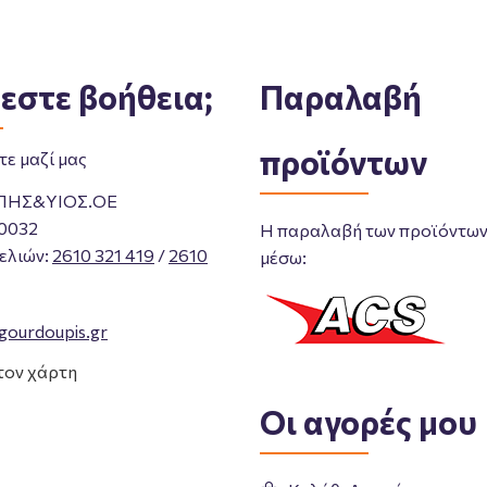
εστε βοήθεια;
Παραλαβή
προϊόντων
ε μαζί μας
ΠΗΣ&ΥΙΟΣ.ΟΕ
0032
Η παραλαβή των προϊόντων 
ελιών
:
2610 321 419
/
2610
μέσω:
gourdoupis.gr
τον χάρτη
Οι αγορές μου