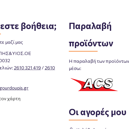
εστε βοήθεια;
Παραλαβή
προϊόντων
ε μαζί μας
ΠΗΣ&ΥΙΟΣ.ΟΕ
0032
Η παραλαβή των προϊόντων 
ελιών
:
2610 321 419
/
2610
μέσω:
gourdoupis.gr
τον χάρτη
Οι αγορές μου