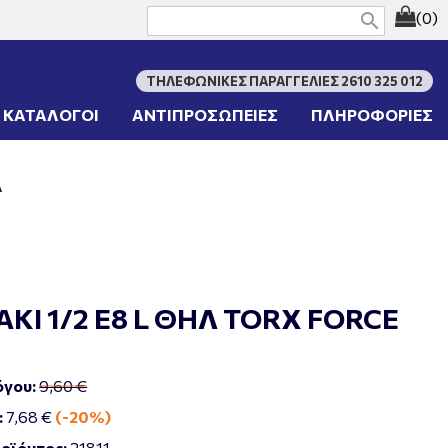
(0)
search
ΤΗΛΕΦΩΝΙΚΕΣ ΠΑΡΑΓΓΕΛΙΕΣ 2610 325 012
ΚΑΤΑΛΟΓΟΙ
ΑΝΤΙΠΡΟΣΩΠΕΙΕΣ
ΠΛΗΡΟΦΟΡΙΕΣ
Α
ΚΙ 1/2 Ε8 L ΘΗΛ TORX FORCE
όγου:
9,60 €
:
7,68 €
(-20%)
οϊόντος:
21811