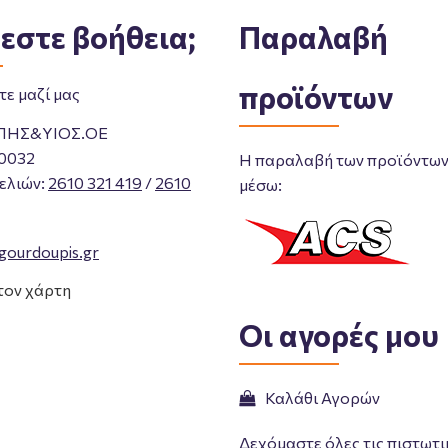
εστε βοήθεια;
Παραλαβή
προϊόντων
ε μαζί μας
ΠΗΣ&ΥΙΟΣ.ΟΕ
0032
Η παραλαβή των προϊόντων 
ελιών
:
2610 321 419
/
2610
μέσω:
gourdoupis.gr
τον χάρτη
Οι αγορές μου
Καλάθι Αγορών
Δεχόμαστε όλες τις πιστωτι