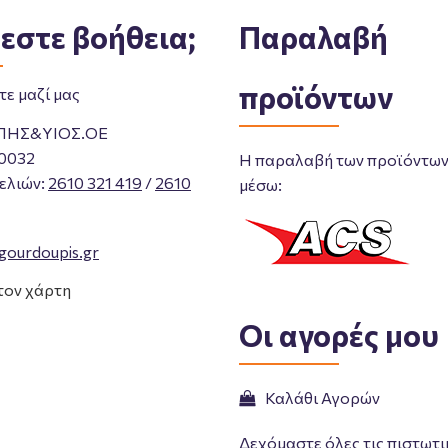
εστε βοήθεια;
Παραλαβή
προϊόντων
ε μαζί μας
ΠΗΣ&ΥΙΟΣ.ΟΕ
0032
Η παραλαβή των προϊόντων 
ελιών
:
2610 321 419
/
2610
μέσω:
gourdoupis.gr
τον χάρτη
Οι αγορές μου
Καλάθι Αγορών
Δεχόμαστε όλες τις πιστωτι