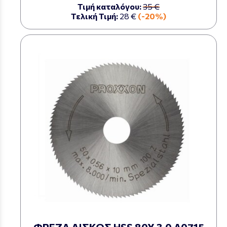
Τιμή καταλόγου:
35 €
Τελική Τιμή:
28 €
(-20%)
ΦΡΕΖΑ ΔΙΣΚΟΣ HSS 80X 3.0 Α0715