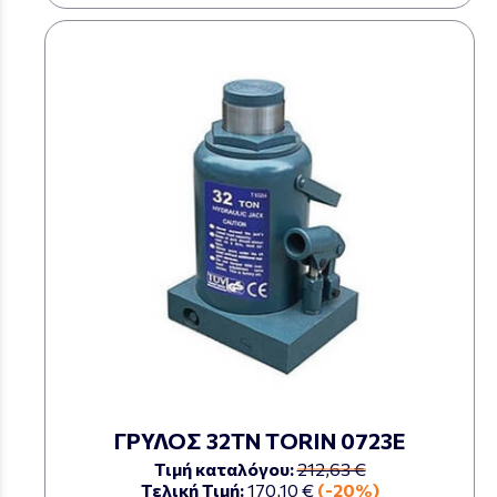
ΓΡΥΛΟΣ 32ΤΝ TORIN 0723Ε
Τιμή καταλόγου:
212,63 €
Τελική Τιμή:
170,10 €
(-20%)