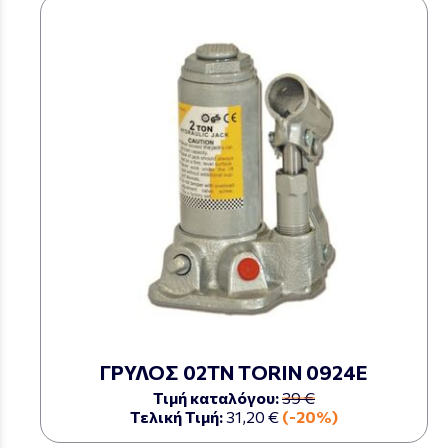
ΓΡΥΛΟΣ 02ΤΝ TORIN 0924Ε
Τιμή καταλόγου:
39 €
Τελική Τιμή:
31,20 €
(-20%)