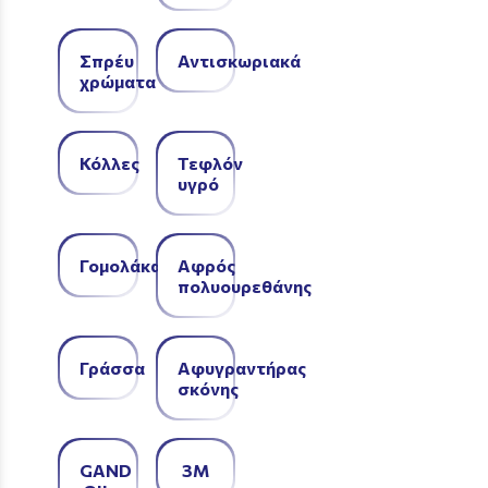
Σπρέυ
Αντισκωριακά
χρώματα
Κόλλες
Τεφλόν
υγρό
Γομολάκα
Αφρός
πολυουρεθάνης
Γράσσα
Αφυγραντήρας
σκόνης
GAND
3Μ