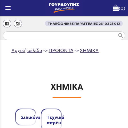
menu
(0)
ΤΗΛΕΦΩΝΙΚΕΣ ΠΑΡΑΓΓΕΛΙΕΣ 2610 325 012
search
Aρχική σελίδα
->
ΠΡΟΪΟΝΤΑ
->
ΧΗΜΙΚΑ
ΧΗΜΙΚΑ
Σιλικόνες
Τεχνικά
σπρέυ