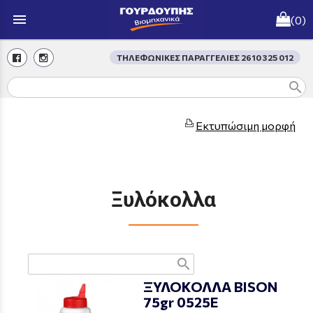
menu
(0)
ΤΗΛΕΦΩΝΙΚΕΣ ΠΑΡΑΓΓΕΛΙΕΣ 2610 325 012
search
Εκτυπώσιμη μορφή
Ξυλόκολλα
search
ΞΥΛΟΚΟΛΛΑ BISON
75gr 0525Ε