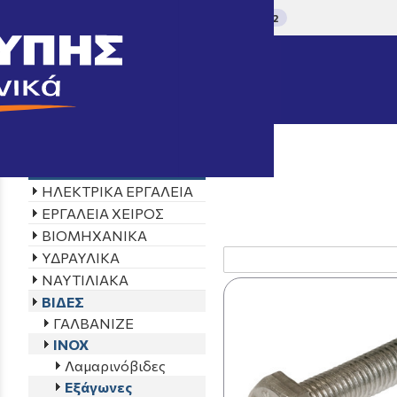
ΤΗΛΕΦΩΝΙΚΕΣ ΠΑΡΑΓΓΕΛΙΕΣ 2610 325 012
/
Aρχική σελίδα
->
ΠΡΟΪΟΝ
Προϊόντα
ΗΛΕΚΤΡΙΚΑ ΕΡΓΑΛΕΙΑ
ΕΡΓΑΛΕΙΑ ΧΕΙΡΟΣ
ΒΙΟΜΗΧΑΝΙΚΑ
ΥΔΡΑΥΛΙΚΑ
ΝΑΥΤΙΛΙΑΚΑ
ΒΙΔΕΣ
ΓΑΛΒΑΝΙΖΕ
ΙΝΟΧ
Λαμαρινόβιδες
Εξάγωνες