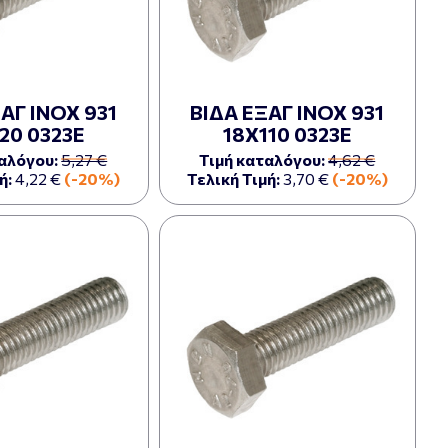
ΑΓ ΙΝΟΧ 931
ΒΙΔΑ ΕΞΑΓ ΙΝΟΧ 931
20 0323Ε
18Χ110 0323Ε
αλόγου:
5,27 €
Τιμή καταλόγου:
4,62 €
ή:
4,22 €
(-20%)
Τελική Τιμή:
3,70 €
(-20%)