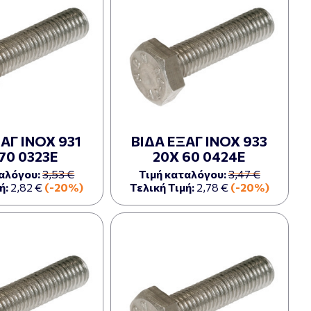
ΑΓ ΙΝΟΧ 931
ΒΙΔΑ ΕΞΑΓ ΙΝΟΧ 933
70 0323Ε
20Χ 60 0424Ε
αλόγου:
3,53 €
Τιμή καταλόγου:
3,47 €
ή:
2,82 €
(-20%)
Τελική Τιμή:
2,78 €
(-20%)