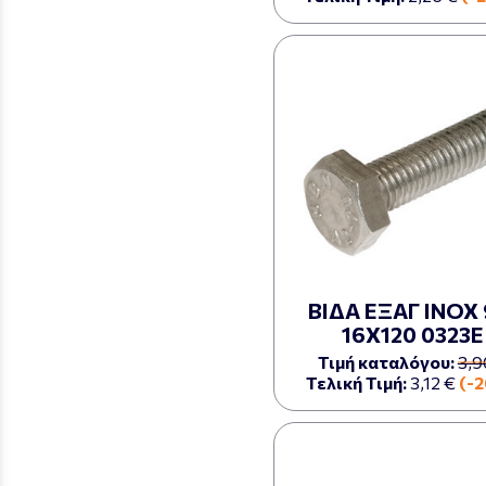
ΒΙΔΑ ΕΞΑΓ ΙΝΟΧ 
16Χ120 0323Ε
Τιμή καταλόγου:
3,9
Τελική Τιμή:
3,12 €
(-