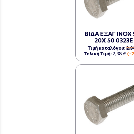
ΒΙΔΑ ΕΞΑΓ ΙΝΟΧ 
20Χ 50 0323Ε
Τιμή καταλόγου:
2,9
Τελική Τιμή:
2,38 €
(-