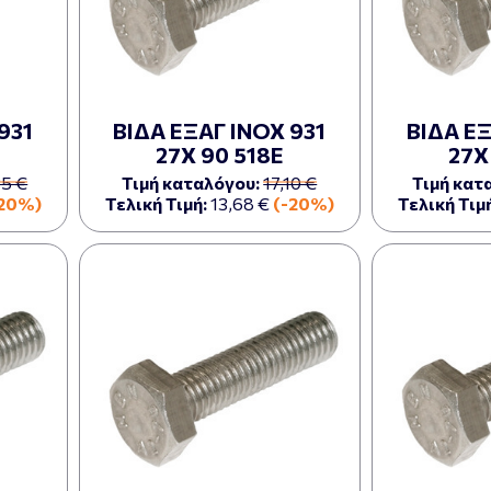
931
ΒΙΔΑ ΕΞΑΓ ΙΝΟΧ 931
ΒΙΔΑ ΕΞ
27Χ 90 518Ε
27Χ
35 €
Τιμή καταλόγου:
17,10 €
Τιμή κατ
-20%)
Τελική Τιμή:
13,68 €
(-20%)
Τελική Τιμή