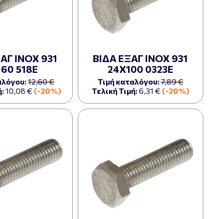
ΑΓ ΙΝΟΧ 931
ΒΙΔΑ ΕΞΑΓ ΙΝΟΧ 931
 60 518Ε
24Χ100 0323Ε
αλόγου:
12,60 €
Τιμή καταλόγου:
7,89 €
:
10,08 €
(-20%)
Τελική Τιμή:
6,31 €
(-20%)