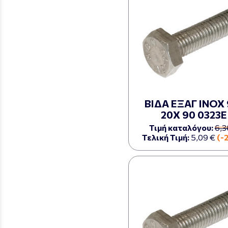
ΒΙΔΑ ΕΞΑΓ ΙΝΟΧ 
20Χ 90 0323Ε
Τιμή καταλόγου:
6,3
Τελική Τιμή:
5,09 €
(-