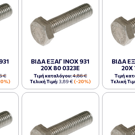
931
ΒΙΔΑ ΕΞΑΓ ΙΝΟΧ 931
ΒΙΔΑ ΕΞ
20Χ 80 0323Ε
20Χ 
6 €
Τιμή καταλόγου:
4,86 €
Τιμή κατ
20%)
Τελική Τιμή:
3,89 €
(-20%)
Τελική Τιμ