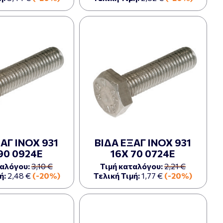
ΑΓ ΙΝΟΧ 931
ΒΙΔΑ ΕΞΑΓ ΙΝΟΧ 931
90 0924Ε
16Χ 70 0724Ε
ταλόγου:
3,10 €
Τιμή καταλόγου:
2,21 €
ή:
2,48 €
(-20%)
Τελική Τιμή:
1,77 €
(-20%)