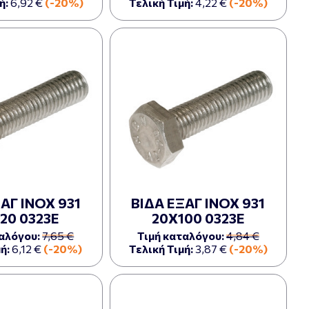
ή:
6,92 €
(-20%)
Τελική Τιμή:
4,22 €
(-20%)
ΑΓ ΙΝΟΧ 931
ΒΙΔΑ ΕΞΑΓ ΙΝΟΧ 931
20 0323Ε
20Χ100 0323Ε
αλόγου:
7,65 €
Τιμή καταλόγου:
4,84 €
ή:
6,12 €
(-20%)
Τελική Τιμή:
3,87 €
(-20%)