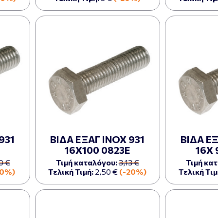
931
ΒΙΔΑ ΕΞΑΓ ΙΝΟΧ 931
ΒΙΔΑ ΕΞ
16Χ100 0823Ε
16Χ 
0 €
Τιμή καταλόγου:
3,13 €
Τιμή κα
20%)
Τελική Τιμή:
2,50 €
(-20%)
Τελική Τιμ