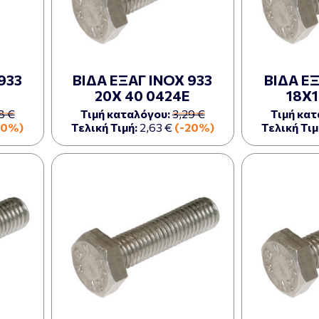
933
ΒΙΔΑ ΕΞΑΓ ΙΝΟΧ 933
ΒΙΔΑ ΕΞ
20Χ 40 0424Ε
18Χ1
8 €
Τιμή καταλόγου:
3,29 €
Τιμή κατ
20%)
Τελική Τιμή:
2,63 €
(-20%)
Τελική Τιμ