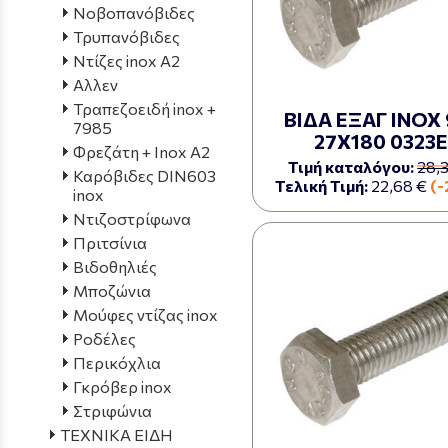
Νοβοπανόβιδες
Τρυπανόβιδες
Ντίζες inox Α2
Αλλεν
Τραπεζοειδή inox +
ΒΙΔΑ ΕΞΑΓ ΙΝΟΧ 
7985
27Χ180 0323Ε
Φρεζάτη + Inox A2
Τιμή καταλόγου:
28,
Καρόβιδες DIN603
Τελική Τιμή:
22,68 €
(
inox
Ντιζοστρίφωνα
Πριτσίνια
Βιδοθηλιές
Μποζώνια
Μούφες ντίζας inox
Ροδέλες
Περικόχλια
Γκρόβερ inox
Στριφώνια
ΤΕΧΝΙΚΑ ΕΙΔΗ