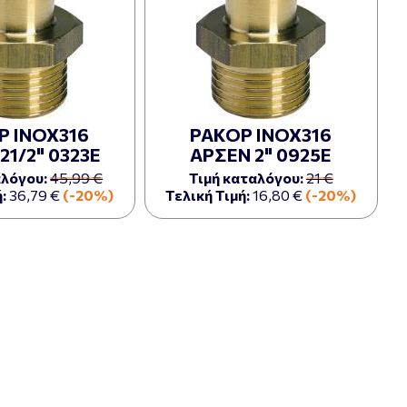
Ρ ΙΝΟΧ316
ΡΑΚΟΡ ΙΝΟΧ316
21/2" 0323Ε
ΑΡΣΕΝ 2" 0925Ε
αλόγου:
45,99 €
Τιμή καταλόγου:
21 €
:
36,79 €
(-20%)
Τελική Τιμή:
16,80 €
(-20%)