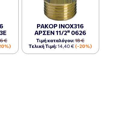
6
ΡΑΚΟΡ ΙΝΟΧ316
23Ε
ΑΡΣΕΝ 11/2" 0626
86 €
Τιμή καταλόγου:
18 €
20%)
Τελική Τιμή:
14,40 €
(-20%)