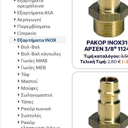
Εξαρτήματα
ορειχάλκινα
Εξαρτήματα ASA
Αεραγωγοί
Παρεμβύσματα
Cimperio
Εξαρτήματα INOX
ΡΑΚΟΡ ΙΝΟΧ31
Βολ-Βαλ
ΑΡΣΕΝ 3/8" 112
Βολ-Βαλ κάνουλες
Τιμή καταλόγου:
3,5
Γωνίες ΜΜΒ
Τελική Τιμή:
2,80 €
(-
Γωνίες ΜΕΒ
Τάφ
Μαστοί
Μούφες
Σωληνομαστοί
Τάπες
Ρακόρ κωνικά
Συστολές
Ρακόρ
ελαστιχοσωλήνων