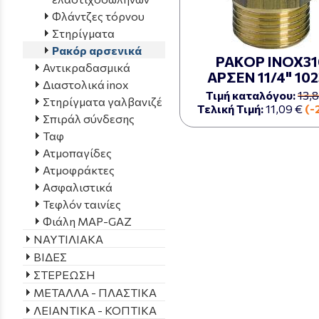
Φλάντζες τόρνου
Στηρίγματα
Ρακόρ αρσενικά
ΡΑΚΟΡ ΙΝΟΧ31
Αντικραδασμικά
ΑΡΣΕΝ 11/4" 10
Διαστολικά inox
Τιμή καταλόγου:
13,
Στηρίγματα γαλβανιζέ
Τελική Τιμή:
11,09 €
(-
Σπιράλ σύνδεσης
Ταφ
Ατμοπαγίδες
Ατμοφράκτες
Ασφαλιστικά
Τεφλόν ταινίες
Φιάλη MAP-GAZ
ΝΑΥΤΙΛΙΑΚΑ
ΒΙΔΕΣ
ΣΤΕΡΕΩΣΗ
ΜΕΤΑΛΛΑ - ΠΛΑΣΤΙΚΑ
ΛΕΙΑΝΤΙΚΑ - ΚΟΠΤΙΚΑ