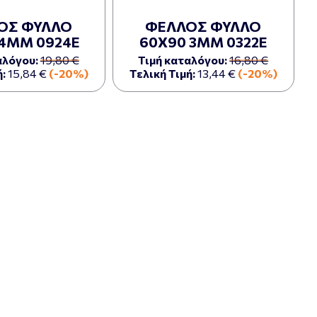
ΟΣ ΦΥΛΛΟ
ΦΕΛΛΟΣ ΦΥΛΛΟ
 4ΜΜ 0924Ε
60Χ90 3ΜΜ 0322Ε
αλόγου:
19,80 €
Τιμή καταλόγου:
16,80 €
:
15,84 €
(-20%)
Τελική Τιμή:
13,44 €
(-20%)