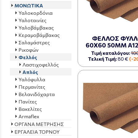
ΜΟΝΩΤΙΚΑ
Υαλοκορδόνια
Υαλοταινίες
Υαλοβάμβακας
Κεραμοβάμβακας
ΦΕΛΛΟΣ ΦΥΛ
Σαλαμάστρες
60Χ60 50ΜΜ Α12
Ρικοφών
Τιμή καταλόγου:
10
Φελλός
Τελική Τιμή:
80 €
(-2
Λαστιχοφελλός
Απλός
Υαλόφυλλα
Περμανίτες
Βελανιδόχαρτα
Πανίτες
Βακελίτες
Armaflex
ΟΡΓΑΝΑ ΜΕΤΡΗΣΗΣ
ΕΡΓΑΛΕΙΑ ΤΟΡΝΟΥ