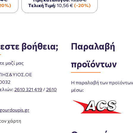
20%)
Τελική Τιμή:
10,56 €
(-20%)
εστε βοήθεια;
Παραλαβή
προϊόντων
ε μαζί μας
ΠΗΣ&ΥΙΟΣ.ΟΕ
0032
Η παραλαβή των προϊόντων 
ελιών
:
2610 321 419
/
2610
μέσω:
gourdoupis.gr
τον χάρτη