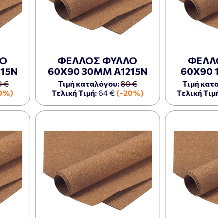
ΛΟ
ΦΕΛΛΟΣ ΦΥΛΛΟ
ΦΕΛΛ
15Ν
60Χ90 30ΜΜ Α1215Ν
60Χ90 
0 €
Τιμή καταλόγου:
80 €
Τιμή κατ
0%)
Τελική Τιμή:
64 €
(-20%)
Τελική Τιμή