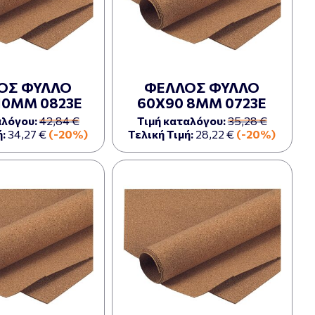
ΟΣ ΦΥΛΛΟ
ΦΕΛΛΟΣ ΦΥΛΛΟ
10ΜΜ 0823Ε
60Χ90 8ΜΜ 0723Ε
αλόγου:
42,84 €
Τιμή καταλόγου:
35,28 €
:
34,27 €
(-20%)
Τελική Τιμή:
28,22 €
(-20%)