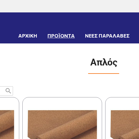
ΤΑ
->
ΜΟΝΩΤΙΚΑ
->
Φελλός
->
Απλός
ΑΡΧΙΚΗ
ΠΡΟΪΟΝΤΑ
ΝΕΕΣ ΠΑΡΑΛΑΒΕΣ
Απλός
search