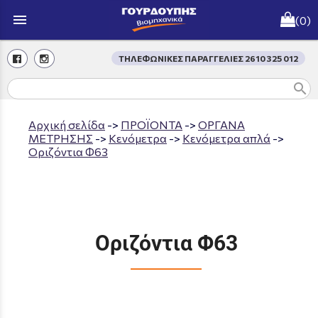
menu
(0)
ΤΗΛΕΦΩΝΙΚΕΣ ΠΑΡΑΓΓΕΛΙΕΣ 2610 325 012
search
Aρχική σελίδα
->
ΠΡΟΪΟΝΤΑ
->
ΟΡΓΑΝΑ
ΜΕΤΡΗΣΗΣ
->
Κενόμετρα
->
Κενόμετρα απλά
->
Οριζόντια Φ63
Οριζόντια Φ63