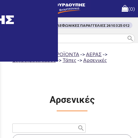
menu
(0)
ΤΗΛΕΦΩΝΙΚΕΣ ΠΑΡΑΓΓΕΛΙΕΣ 2610 325 012
search
Aρχική σελίδα
->
ΠΡΟΪΟΝΤΑ
->
ΑΕΡΑΣ
->
Εξαρτήματα αέρος
->
Τάπες
->
Αρσενικές
Αρσενικές
search