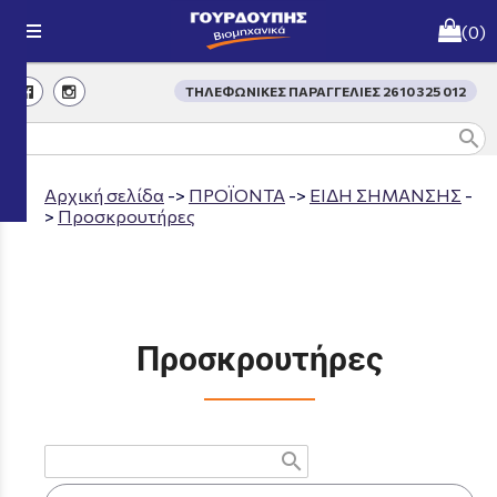
menu
(0)
ΤΗΛΕΦΩΝΙΚΕΣ ΠΑΡΑΓΓΕΛΙΕΣ 2610 325 012
search
Aρχική σελίδα
->
ΠΡΟΪΟΝΤΑ
->
ΕΙΔΗ ΣΗΜΑΝΣΗΣ
-
>
Προσκρουτήρες
Προσκρουτήρες
search