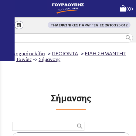
menu
(0)
ΤΗΛΕΦΩΝΙΚΕΣ ΠΑΡΑΓΓΕΛΙΕΣ 2610 325 012
search
Aρχική σελίδα
->
ΠΡΟΪΟΝΤΑ
->
ΕΙΔΗ ΣΗΜΑΝΣΗΣ
-
>
Ταινίες
->
Σήμανσης
Σήμανσης
search