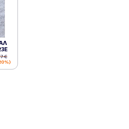
ΑΛ
23Ε
77 €
20%)