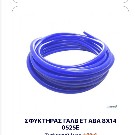
ΣΦΥΚΤΗΡΑΣ ΓΑΛΒ ΕΤ ΑΒΑ 8Χ14
0525Ε
Τιμή καταλόγου:
1,78 €