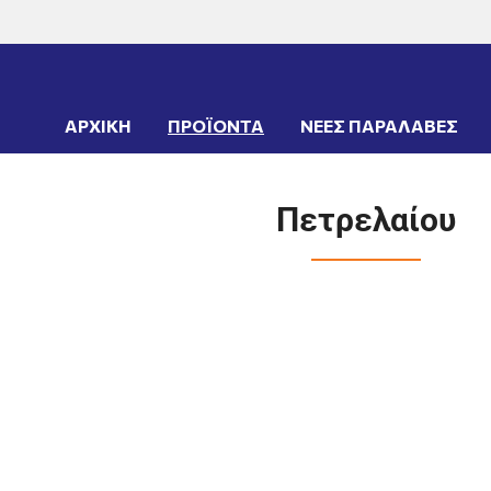
ΤΑ
->
ΕΛΑΣΤΙΚΑ
->
Ελαστιχοσωλήνες
->
Πετρελαίου
ΑΡΧΙΚΗ
ΠΡΟΪΟΝΤΑ
ΝΕΕΣ ΠΑΡΑΛΑΒΕΣ
Πετρελαίου